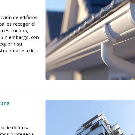
ción de edificios
pal es recoger el
la estructura,
. Sin embargo, con
requerir su
estra empresa de
en cuenta ...
 una
nea de defensa
bemos protegerla