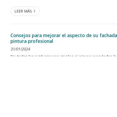
térmico utilizado...
LEER MÁS
Consejos para mejorar el aspecto de su fachad
pintura profesional
31/01/2024
No todas las pinturas son iguales ni sirven para todas la
ello, si está buscando mejorar el aspecto de su fachada 
profesional, es importante que sepa qué tipo de pintura
se adapta al material de la fachada, ya sea ladrillo, horm
madera, metal o plástico. Además, debe tener en cuenta
climáticas y ambientales a las que está expuesta, como l
la lluvia o la contaminación. Si tiene dudas al respecto, si.
LEER MÁS