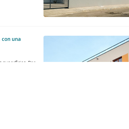
a con una
s superficies. Por
con una pintura
 es el que mejor
igón, piedra,
 las condiciones
a humedad, el sol,
..