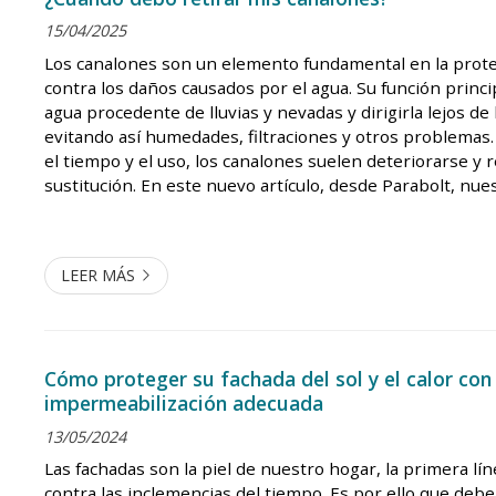
15/04/2025
Los canalones son un elemento fundamental en la protec
contra los daños causados por el agua. Su función princi
agua procedente de lluvias y nevadas y dirigirla lejos de 
evitando así humedades, filtraciones y otros problemas
el tiempo y el uso, los canalones suelen deteriorarse y 
sustitución. En este nuevo artículo, desde Parabolt, nu
trabajos verticales en Vigo, le contamos qué debe tener 
LEER MÁS
Cómo proteger su fachada del sol y el calor con
impermeabilización adecuada
13/05/2024
Las fachadas son la piel de nuestro hogar, la primera lí
contra las inclemencias del tiempo. Es por ello que de