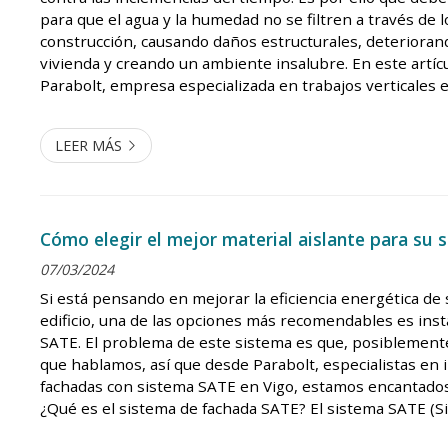
para que el agua y la humedad no se filtren a través de 
construcción, causando daños estructurales, deteriorando
vivienda y creando un ambiente insalubre. En este artíc
Parabolt, empresa especializada en trabajos verticales e
contaremos por qué es sumamente importante imperme
correctamente la...
LEER MÁS
Cómo elegir el mejor material aislante para su
07/03/2024
Si está pensando en mejorar la eficiencia energética de 
edificio, una de las opciones más recomendables es inst
SATE. El problema de este sistema es que, posiblemente
que hablamos, así que desde Parabolt, especialistas en 
fachadas con sistema SATE en Vigo, estamos encantados 
¿Qué es el sistema de fachada SATE? El sistema SATE (S
Aislamiento Térmico por el Exterior) es una técnica de 