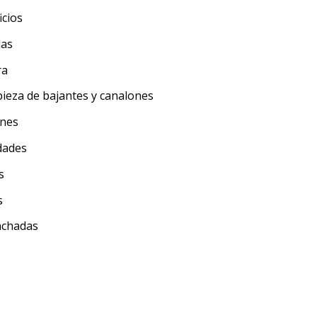
icios
das
ra
ieza de bajantes y canalones
ones
dades
s
s
fachadas