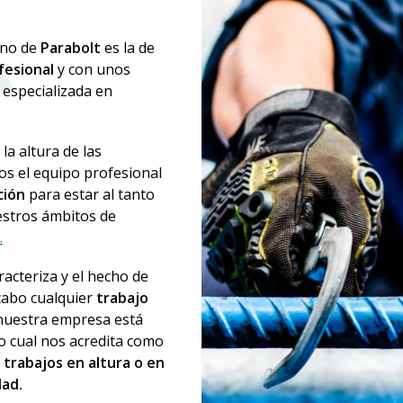
ano de
Parabolt
es la de
ofesional
y con unos
especializada en
la altura de las
os el equipo profesional
ción
para estar al tanto
estros ámbitos de
.
acteriza y el hecho de
cabo cualquier
trabajo
uestra empresa está
o cual nos acredita como
r
trabajos en altura o en
ad.