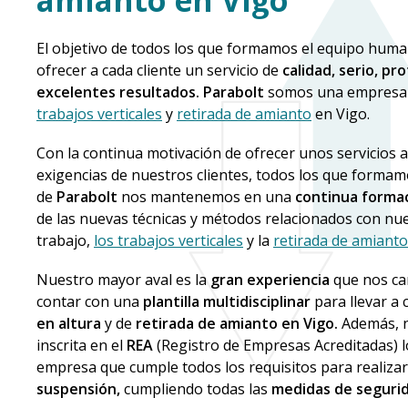
amianto en Vigo
El objetivo de todos los que formamos el equipo hum
ofrecer a cada cliente un servicio de
calidad, serio, pr
excelentes resultados.
Parabolt
somos una empresa 
trabajos verticales
y
retirada de amianto
en Vigo.
Con la continua motivación de ofrecer unos servicios a 
exigencias de nuestros clientes, todos los que formam
de
Parabolt
nos mantenemos en una
continua forma
de las nuevas técnicas y métodos relacionados con nu
trabajo,
los trabajos verticales
y la
retirada de amianto
Nuestro mayor aval es la
gran experiencia
que nos car
contar con una
plantilla multidisciplinar
para llevar a 
en altura
y de
retirada de amianto en Vigo.
Además, n
inscrita en el
REA
(Registro de Empresas Acreditadas) l
empresa que cumple todos los requisitos para realiza
suspensión,
cumpliendo todas las
medidas de segurid