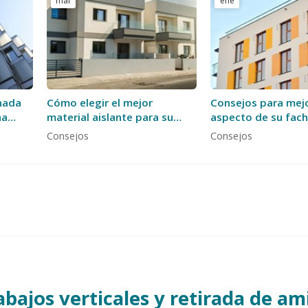
mar
ene
hada
Cómo elegir el mejor
Consejos para mejo
na
material aislante para su
aspecto de su fac
sistema SATE
una pintura profes
Consejos
Consejos
abajos verticales y retirada de a