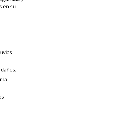
s en su
luvias
 daños.
r la
os