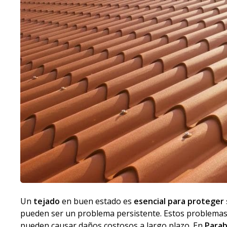
Un
tejado
en buen estado es
esencial para proteger
pueden ser un problema persistente. Estos problemas n
pueden causar daños costosos a largo plazo. En
Parab