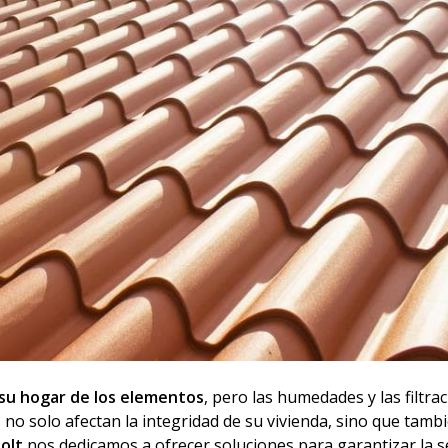
 su hogar de los elementos
, pero las humedades y las filtra
o solo afectan la integridad de su vivienda, sino que tamb
olt
nos dedicamos a ofrecer soluciones para garantizar la s