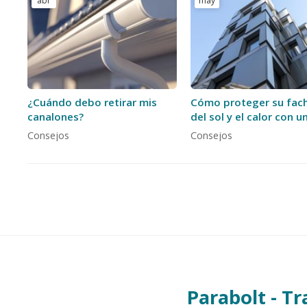
abr
may
¿Cuándo debo retirar mis
Cómo proteger su fac
canalones?
del sol y el calor con u
impermeabilización
Consejos
Consejos
adecuada
Parabolt - Tr