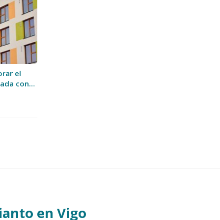
rar el
hada con
ional
mianto
en Vigo