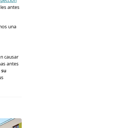
spección
ales antes
emos una
en causar
mas antes
 su
us